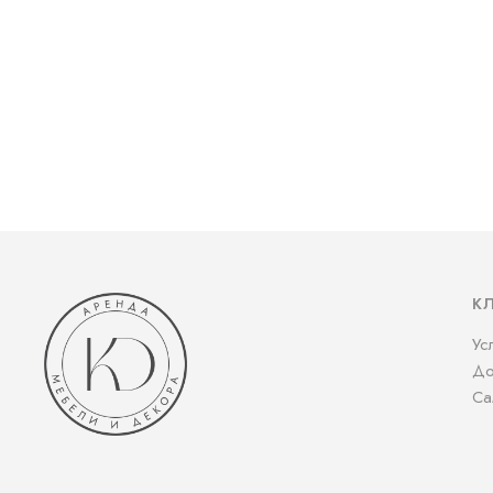
К
Ус
До
Са