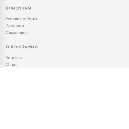
КЛИЕНТАМ
Условия работы
Доставка
Самовывоз
О КОМПАНИИ
Контакты
О нас
СВЯЖИТЕСЬ С НАМИ
+7 (995) 991-05-79
info@kudos.ru
Офис: Офис: 10:00 — 19:00
Доставка: 24/7
Московская область, городской округ Люберцы,
квартал 30131, 1020