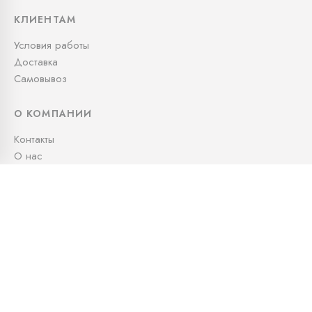
КЛИЕНТАМ
Условия работы
Доставка
Самовывоз
О КОМПАНИИ
Контакты
О нас
СВЯЖИТЕСЬ С НАМИ
+7 (995) 991-05-79
info@kudos.ru
Офис: Офис: 10:00 — 19:00
Доставка: 24/7
Московская область, городской округ Люберцы,
квартал 30131, 1020