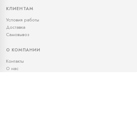
КЛИЕНТАМ
Условия работы
Доставка
Самовывоз
О КОМПАНИИ
Контакты
О нас
СВЯЖИТЕСЬ С НАМИ
+7 (995) 991-05-79
info@kudos.ru
Офис: Офис: 10:00 — 19:00
Доставка: 24/7
Московская область, городской округ Люберцы,
квартал 30131, 1020