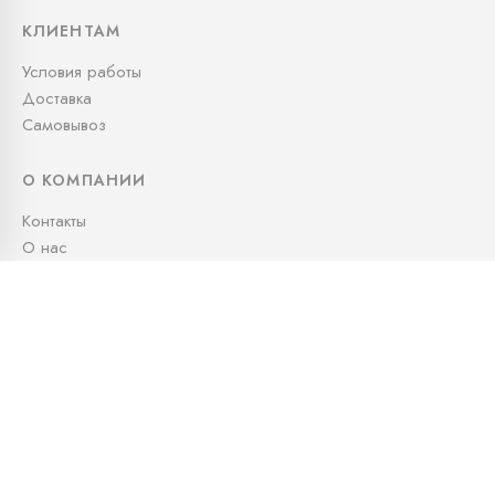
КЛИЕНТАМ
Условия работы
Доставка
Самовывоз
О КОМПАНИИ
Контакты
О нас
СВЯЖИТЕСЬ С НАМИ
+7 (995) 991-05-79
info@kudos.ru
Офис: Офис: 10:00 — 19:00
Доставка: 24/7
Московская область, городской округ Люберцы,
квартал 30131, 1020