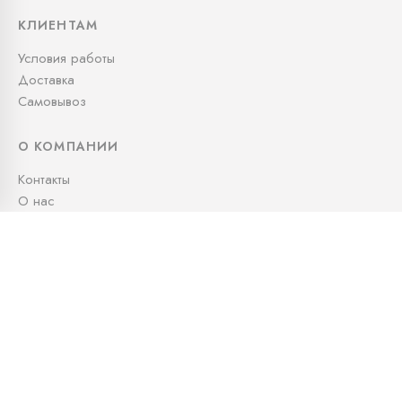
КЛИЕНТАМ
Условия работы
Доставка
Самовывоз
О КОМПАНИИ
Контакты
О нас
СВЯЖИТЕСЬ С НАМИ
+7 (995) 991-05-79
info@kudos.ru
Офис: Офис: 10:00 — 19:00
Доставка: 24/7
Московская область, городской округ Люберцы,
квартал 30131, 1020