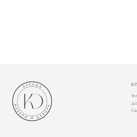
К
Ус
До
Са