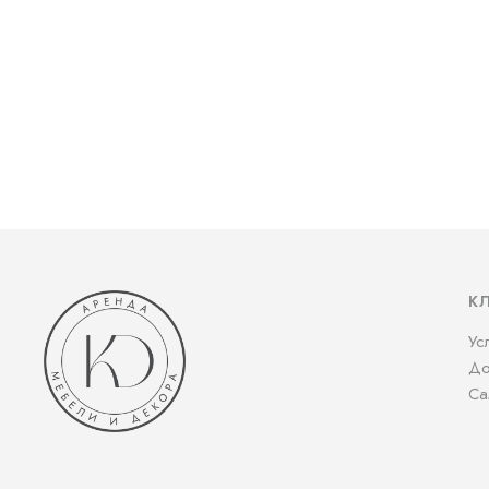
К
Ус
До
Са