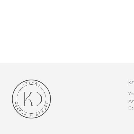
К
Ус
До
Са