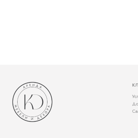
К
Ус
До
Са