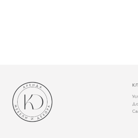
К
Ус
До
Са