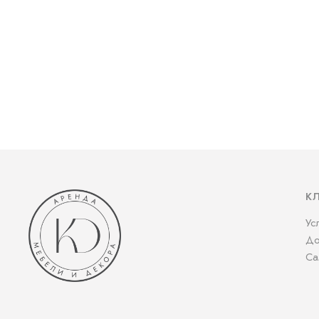
К
Ус
До
Са