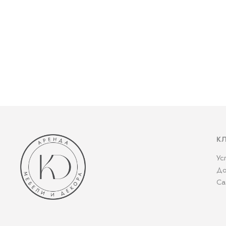
К
Ус
До
Са