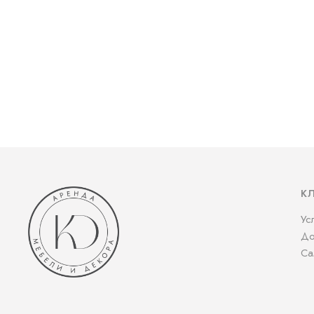
К
Ус
До
Са