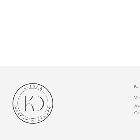
К
Ус
До
Са