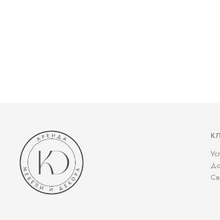
К
Ус
До
Са