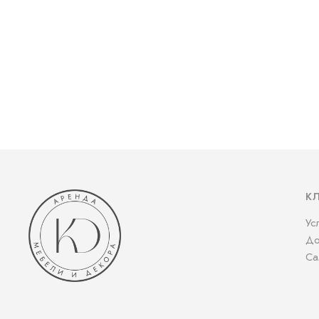
К
Ус
До
Са