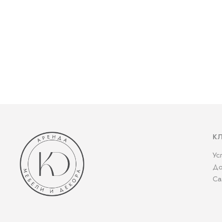
К
Ус
До
Са