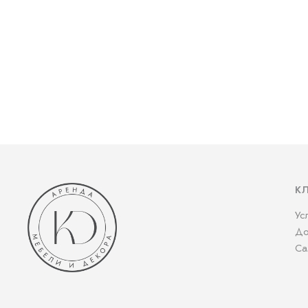
К
Ус
До
Са