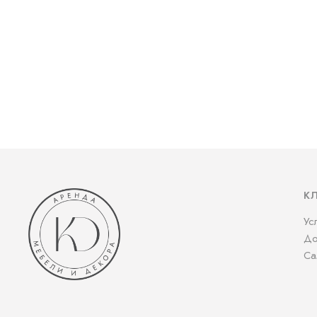
К
Ус
До
Са