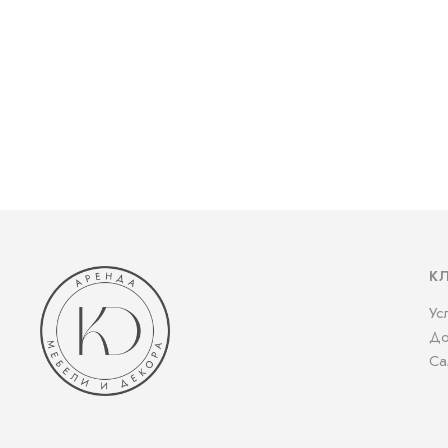
К
Ус
До
Са