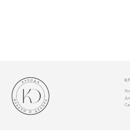
К
Ус
До
Са