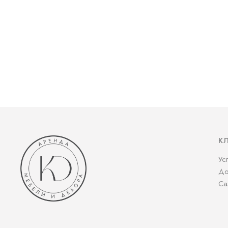
К
Ус
До
Са