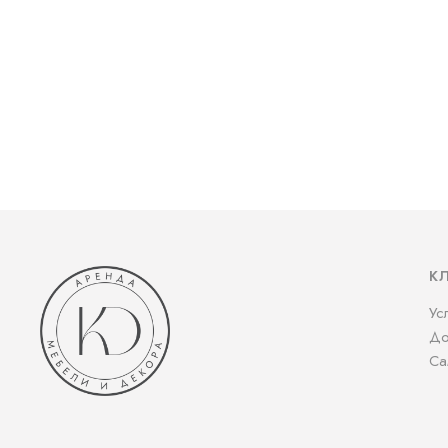
К
Ус
До
Са