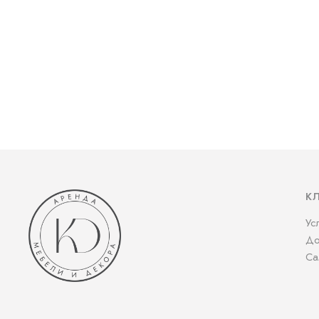
К
Ус
До
Са