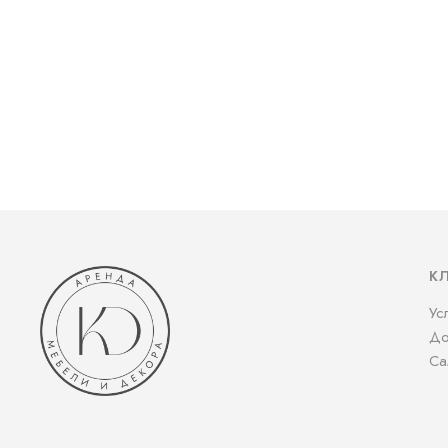
К
Ус
До
Са