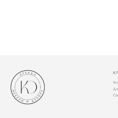
К
Ус
До
Са