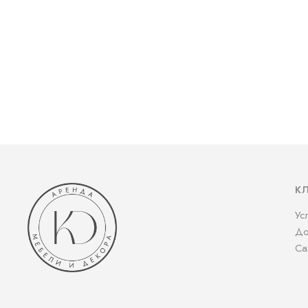
К
Ус
До
Са