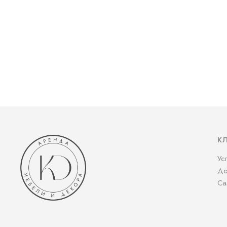
К
Ус
До
Са