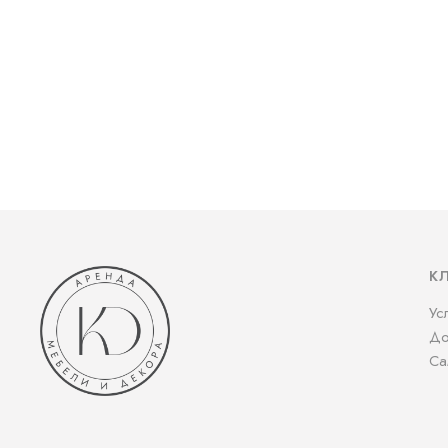
К
Ус
До
Са