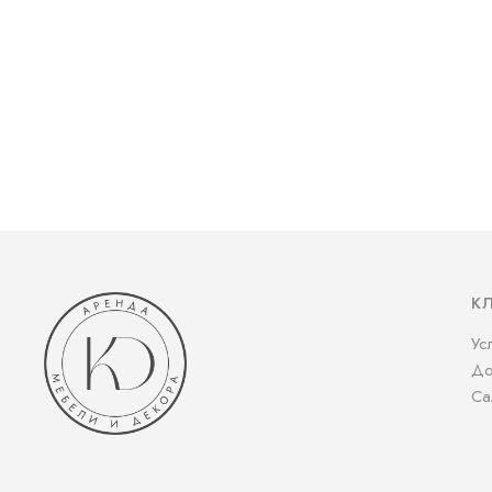
К
Ус
До
Са