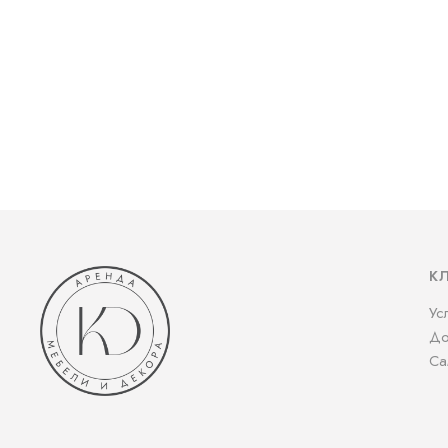
К
Ус
До
Са