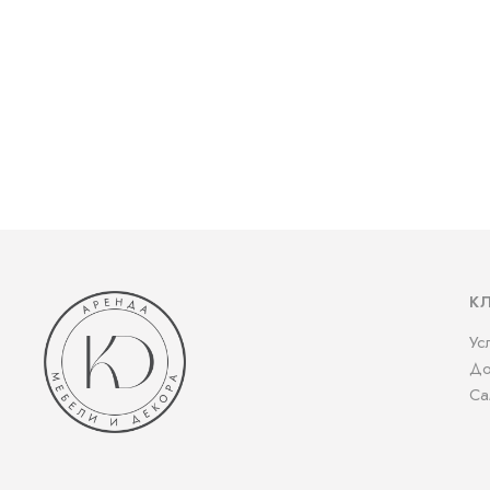
К
Ус
До
Са