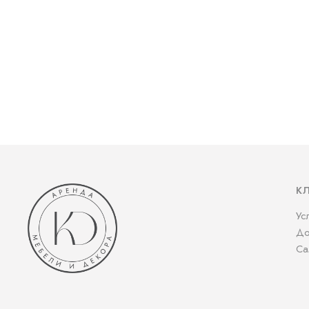
К
Ус
До
Са