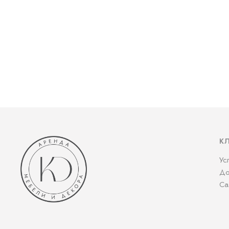
К
Ус
До
Са