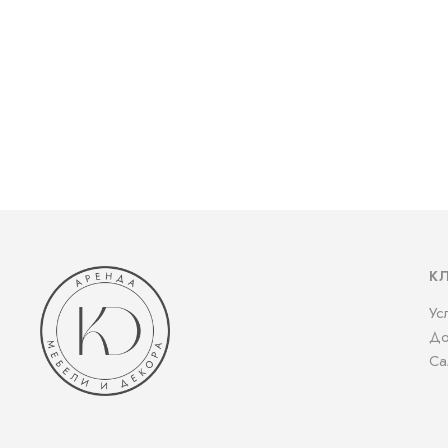
К
Ус
До
Са