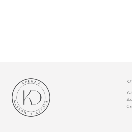
К
Ус
До
Са