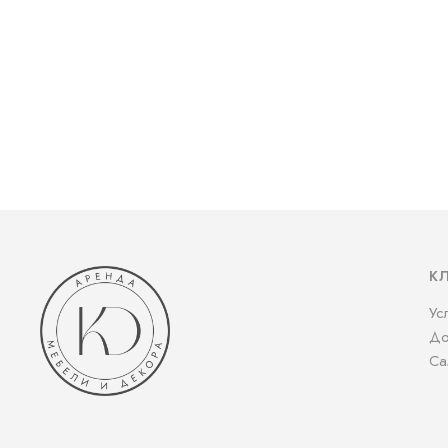
К
Ус
До
Са