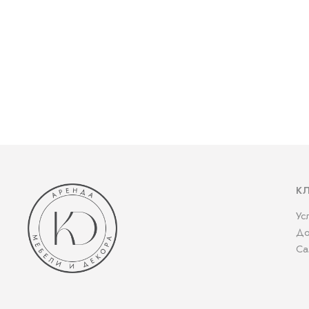
К
Ус
До
Са