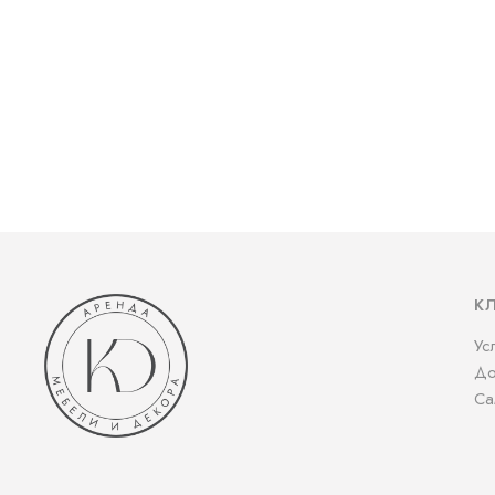
К
Ус
До
Са