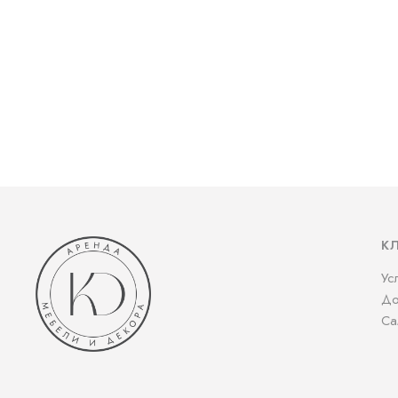
К
Ус
До
Са