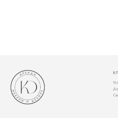
К
Ус
До
Са