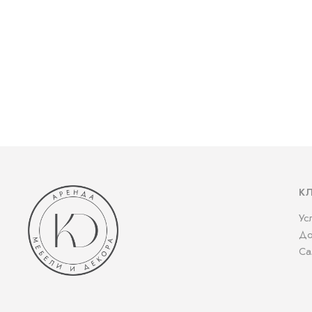
К
Ус
До
Са