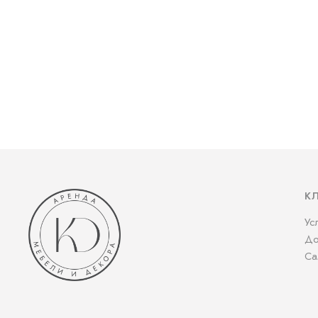
К
Ус
До
Са