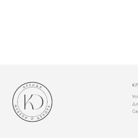
К
Ус
До
Са