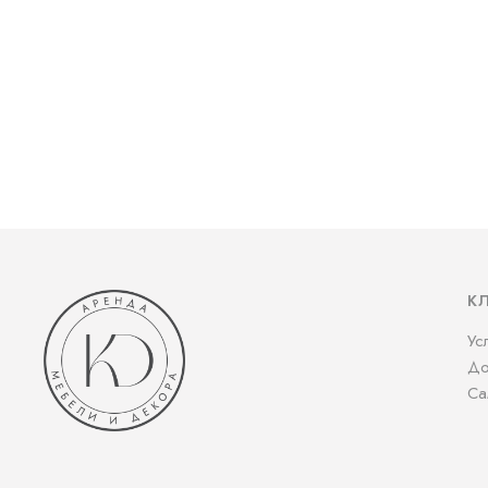
К
Ус
До
Са