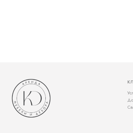
К
Ус
До
Са