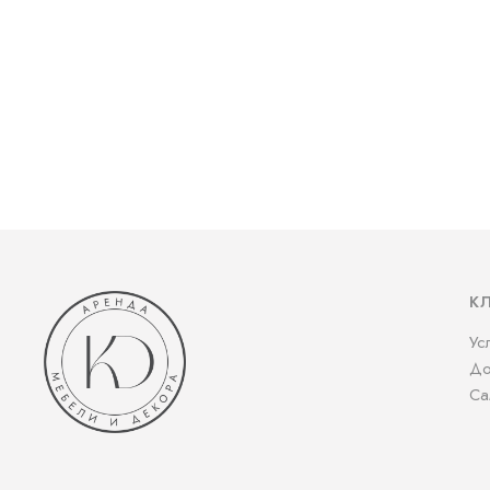
К
Ус
До
Са