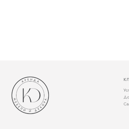
К
Ус
До
Са