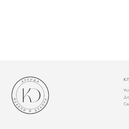
К
Ус
До
Са